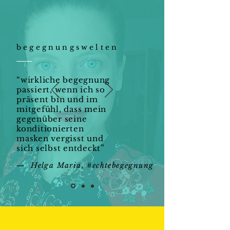
begegnungswelten
“wirkliche begegnung
passiert, wenn ich so
präsent bin und im
mitgefühl, dass mein
gegenüber seine
konditionierten
masken vergisst und
sich selbst entdeckt”​
— Helga Maria, #echtebegegnung