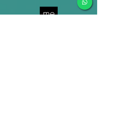
me
was mich bewegt.
Read More >
projekte
was durch mich bewegt werden
möchte.