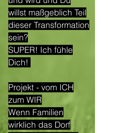
und wird und Du
willst maßgeblich Teil
dieser Transformation
sein?
SUPER! Ich fühle
Dich!
Projekt - vom ICH
zum WIR
Wenn Familien
wirklich das Dorf